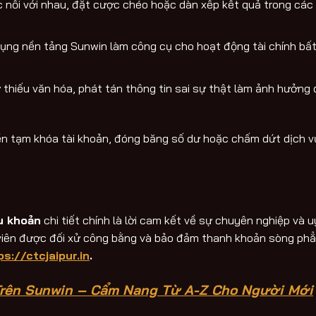
 nối với nhau, đặt cược chéo hoặc dàn xếp kết quả trong các 
dụng nền tảng Sunwin làm công cụ cho hoạt động tài chính b
 thiếu văn hóa, phát tán thông tin sai sự thật làm ảnh hưởng
n tạm khóa tài khoản, đóng băng số dư hoặc chấm dứt dịch v
ều khoản
chi tiết chính là lời cam kết về sự chuyên nghiệp và
i viên được đối xử công bằng và bảo đảm thanh khoản sòng ph
ps://ctcjaipur.in
.
rên Sunwin – Cẩm Nang Từ A-Z Cho Người Mới