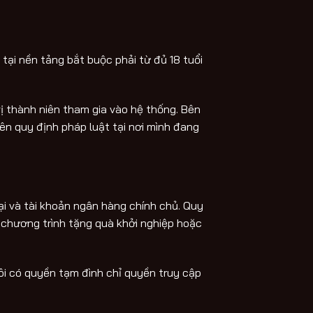
 tại nền tảng bắt buộc phải từ đủ 18 tuổi
ị thành niên tham gia vào hệ thống. Bên
rên quy định pháp luật tại nơi mình đang
ại và tài khoản ngân hàng chính chủ. Quy
 chương trình tặng quà khởi nghiệp hoặc
tôi có quyền tạm đình chỉ quyền truy cập