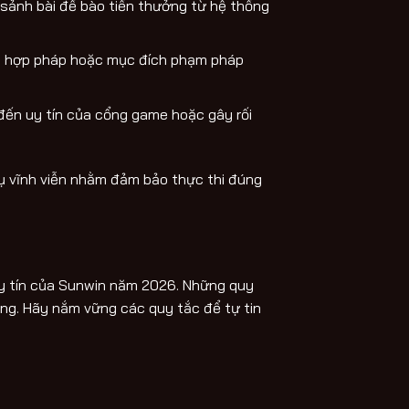
sảnh bài để bào tiền thưởng từ hệ thống
ất hợp pháp hoặc mục đích phạm pháp
 đến uy tín của cổng game hoặc gây rối
ụ vĩnh viễn nhằm đảm bảo thực thi đúng
 uy tín của Sunwin năm 2026. Những quy
ẳng. Hãy nắm vững các quy tắc để tự tin