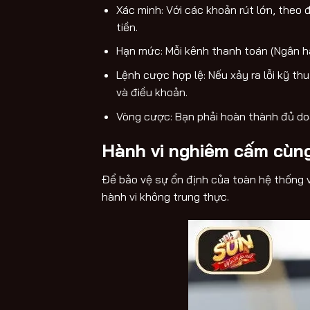
Xác minh: Với các khoản rút lớn, theo
tiền.
Hạn mức: Mỗi kênh thanh toán (Ngân hàn
Lệnh cược hợp lệ: Nếu xảy ra lỗi kỹ th
và điều khoản.
Vòng cược: Bạn phải hoàn thành đủ doa
Hành vi nghiêm cấm cùn
Để bảo vệ sự ổn định của toàn hệ thống và
hành vi không trung thực.