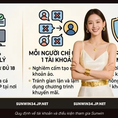
Quy định về tài khoản và điều kiện tham gia Sunwin