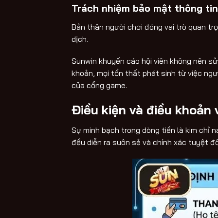
Trách nhiệm bảo mật thông tin
Bản thân người chơi đóng vai trò quan trọ
dịch.
Sunwin khuyến cáo hội viên không nên sử 
khoản, mọi tổn thất phát sinh từ việc ng
của cổng game.
Điều kiện và điều khoản 
Sự minh bạch trong dòng tiền là kim chỉ 
đều diễn ra suôn sẻ và chính xác tuyệt đố