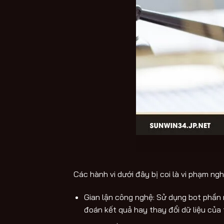
Các hành vi dưới đây bị coi là vi phạm ng
Gian lận công nghệ: Sử dụng bot phần
đoán kết quả hay thay đổi dữ liệu của t