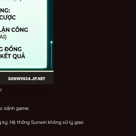
c
các sảnh game:
g ký. Hệ thống Sunwin không xử lý giao