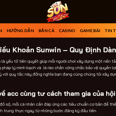
N
HƯỚNG DẪN
BẮN CÁ
CASINO
GAME BÀI
TIN 
Điều Khoản Sunwin – Quy Định Dàn
n
là yếu tố tiên quyết giúp mỗi người chơi xây dựng một nền tản
g pháp lý minh bạch và là rào chắn vững chắc bảo vệ quyền lợi
g ý với quy tắc này đồng nghĩa bạn đang cùng chúng tôi xây d
về acc cùng tư cách tham gia của hội
 đồ sộ, mỗi cá nhân cần đáp ứng các tiêu chuẩn cơ bản để thiế
nh trung thực ngay từ những bước đăng ký đầu tiên.