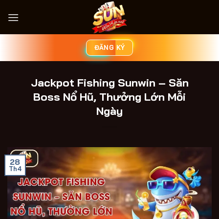
Bỏ
qua
nội
dung
ĐĂNG KÝ
Jackpot Fishing Sunwin – Săn
Boss Nổ Hũ, Thưởng Lớn Mỗi
Ngày
28
Th4