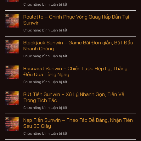
Thưởng
Chức năng bình luận bị tắt
ở
Chinh
Lớn
Tỷ
Phục
Mỗi
Phú
Roulette – Chinh Phục Vòng Quay Hấp Dẫn Tại
Đại
Ngày
Đại
Dương,
Sunwin
Dương
Rinh
Chức năng bình luận bị tắt
ở
Sunwin
Thưởng
Roulette
–
Cực
–
Blackjack Sunwin – Game Bài Đơn giản, Bắt Đầu
Săn
Đã
Chinh
Boss
Nhanh Chóng
Phục
Khủng,
Chức năng bình luận bị tắt
ở
Vòng
Đổi
Blackjack
Quay
Thưởng
Sunwin
Baccarat Sunwin – Chiến Lược Hợp Lý, Thắng
Hấp
Cực
–
Dẫn
Đều Qua Từng Ngày
Đã
Game
Tại
Chức năng bình luận bị tắt
ở
Bài
Sunwin
Baccarat
Đơn
Sunwin
Rút Tiền Sunwin – Xử Lý Nhanh Gọn, Tiền Về
giản,
–
Bắt
Trong Tích Tắc
Chiến
Đầu
Chức năng bình luận bị tắt
ở
Lược
Nhanh
Rút
Hợp
Chóng
Tiền
Nạp Tiền Sunwin – Thao Tác Dễ Dàng, Nhận Tiền
Lý,
Sunwin
Thắng
Sau 30 Giây
–
Đều
Chức năng bình luận bị tắt
ở
Xử
Qua
Nạp
Lý
Từng