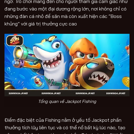
ngờ. Trò chơi mang đến cho người tham gia cảm giác như
đang bước vào một đại dương rộng lớn, nơi không chỉ có
những đàn cá nhỏ để săn mà còn xuất hiện các “Boss
khủng” với giá trị thưởng cực cao
Tổng quan về Jackpot Fishing
Điểm đặc biệt của Fishing nằm ở yếu tố Jackpot phần
thưởng tích lũy liên tục và có thể nổ bất kỳ lúc nào, tạo