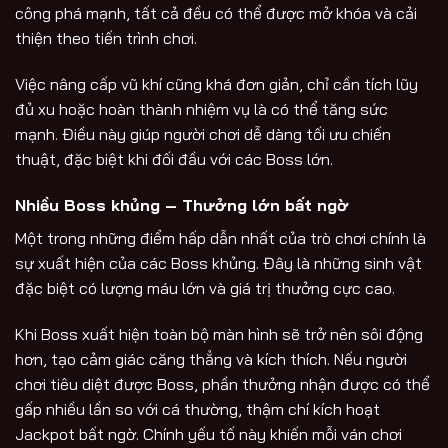
công phá mạnh, tất cả đều có thể được mở khóa và cải
thiện theo tiến trình chơi.
Việc nâng cấp vũ khí cũng khá đơn giản, chỉ cần tích lũy
đủ xu hoặc hoàn thành nhiệm vụ là có thể tăng sức
mạnh. Điều này giúp người chơi dễ dàng tối ưu chiến
thuật, đặc biệt khi đối đầu với các Boss lớn.
Nhiều Boss khủng – Thưởng lớn bất ngờ
Một trong những điểm hấp dẫn nhất của trò chơi chính là
sự xuất hiện của các Boss khủng. Đây là những sinh vật
đặc biệt có lượng máu lớn và giá trị thưởng cực cao.
Khi Boss xuất hiện toàn bộ màn hình sẽ trở nên sôi động
hơn, tạo cảm giác căng thẳng và kích thích. Nếu người
chơi tiêu diệt được Boss, phần thưởng nhận được có thể
gấp nhiều lần so với cá thường, thậm chí kích hoạt
Jackpot bất ngờ. Chính yếu tố này khiến mỗi ván chơi