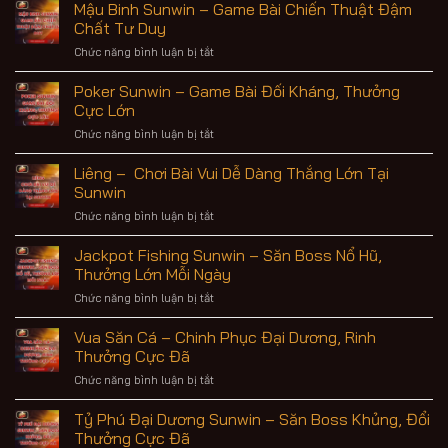
Đĩa
Mậu Binh Sunwin – Game Bài Chiến Thuật Đậm
Game
Thích?
–
Bài
Chất Tư Duy
Lật
Đổi
Chức năng bình luận bị tắt
ở
Mở
Thưởng
Mậu
Xúc
Ăn
Binh
Poker Sunwin – Game Bài Đối Kháng, Thưởng
Xắc
Khách
Sunwin
Với
Cực Lớn
–
Xác
Chức năng bình luận bị tắt
ở
Game
Suất
Poker
Bài
Trúng
Sunwin
Liêng – Chơi Bài Vui Dễ Dàng Thắng Lớn Tại
Chiến
Thưởng
–
Thuật
Sunwin
Cao
Game
Đậm
Chức năng bình luận bị tắt
ở
Bài
Chất
Liêng
Đối
Tư
–
Jackpot Fishing Sunwin – Săn Boss Nổ Hũ,
Kháng,
Duy
Chơi
Thưởng
Thưởng Lớn Mỗi Ngày
Bài
Cực
Chức năng bình luận bị tắt
ở
Vui
Lớn
Jackpot
Dễ
Fishing
Vua Săn Cá – Chinh Phục Đại Dương, Rinh
Dàng
Sunwin
Thắng
Thưởng Cực Đã
–
Lớn
Chức năng bình luận bị tắt
ở
Săn
Tại
Vua
Boss
Sunwin
Săn
Tỷ Phú Đại Dương Sunwin – Săn Boss Khủng, Đổi
Nổ
Cá
Hũ,
Thưởng Cực Đã
–