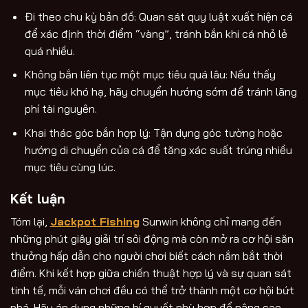
Đi theo chu kỳ bản đồ: Quan sát quy luật xuất hiện cá
để xác định thời điểm “vàng”, tránh bắn khi cá nhỏ lẻ
quá nhiều.
Không bắn liên tục một mục tiêu quá lâu: Nếu thấy
mục tiêu khó hạ, hãy chuyển hướng sớm để tránh lãng
phí tài nguyên.
Khai thác góc bắn hợp lý: Tận dụng góc tường hoặc
hướng di chuyển của cá để tăng xác suất trúng nhiều
mục tiêu cùng lúc.
Kết luận
Tóm lại,
Jackpot Fishing
Sunwin không chỉ mang đến
những phút giây giải trí sôi động mà còn mở ra cơ hội săn
thưởng hấp dẫn cho người chơi biết cách nắm bắt thời
điểm. Khi kết hợp giữa chiến thuật hợp lý và sự quan sát
tinh tế, mỗi ván chơi đều có thể trở thành một cơ hội bứt
phá. Hãy áp dụng những bí quyết phù hợp để nâng cao