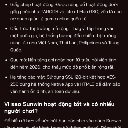
Giấy phép hoạt động: Được công bố hoạt động dưới
giấy phép như PAGCOR và Isle of Man GSC, vốn là các
cơ quan quản lý game online quốc tế.
Cấu trúc thị trường mở rộng: Thay vì tập trung vào
một quốc gia, hệ thống hướng đến nhiều thị trường
cùng lúc như Việt Nam, Thái Lan, Philippines và Trung
Quốc.
Quy mô: Nền tảng ghi nhận hơn 10 triệu hội viên tính
đến năm 2026, cho thấy mức độ phổ biến rộng rãi.
Hạ tầng bảo mật: Sử dụng SSL 128-bit kết hợp AES-
256 cùng hệ thống Native App và HTML5 để đảm bảo
vận hành ổn định, an toàn dữ liệu.
Vì sao Sunwin hoạt động tốt và có nhiều
người chơi?
Để hiểu rõ hơn về sức hút bạn cần nhìn vào cách Sunwin
xây dựng và vận hành trong hệ thống quốc tế. Đồng thời