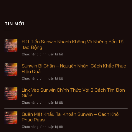
TIN MỚI
Rút Tiền Sunwin Nhanh Không Và Những Yếu Tố
Tác Động
Chức năng bình luận bị tắt
ở
Rút
Tiền
Sunwin Bị Chặn – Nguyên Nhân, Cách Khắc Phục
Sunwin
Hiệu Quả
Nhanh
Chức năng bình luận bị tắt
ở
Không
Sunwin
Và
Bị
Link Vào Sunwin Chính Thức Với 3 Cách Tìm Đơn
Những
Chặn
Yếu
Giản!
–
Tố
Chức năng bình luận bị tắt
ở
Nguyên
Tác
Link
Nhân,
Động
Vào
Quên Mật Khẩu Tài Khoản Sunwin – Cách Khôi
Cách
Sunwin
Khắc
Phục Pass
Chính
Phục
Chức năng bình luận bị tắt
ở
Thức
Hiệu
Quên