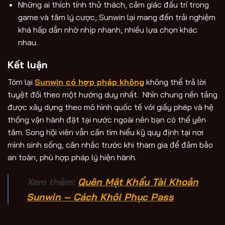
Những ai thích tính thử thách, cảm giác đấu trí trong
game và tâm lý cược, Sunwin lại mang đến trải nghiệm
khá hấp dẫn nhờ nhịp nhanh, nhiều lựa chọn khác
nhau.
Kết luận
Tóm lại
Sunwin có hợp pháp không
không thể trả lời
tuyệt đối theo một hướng duy nhất. Nhìn chung nền tảng
được xây dựng theo mô hình quốc tế với giấy phép và hệ
thống vận hành đặt tại nước ngoài nên bạn có thể yên
tâm. Song hội viên vẫn cần tìm hiểu kỹ quy định tại nơi
mình sinh sống, cân nhắc trước khi tham gia để đảm bảo
an toàn, phù hợp pháp lý hiện hành.
Xem thêm:
Quên Mật Khẩu Tài Khoản
Sunwin – Cách Khôi Phục Pass