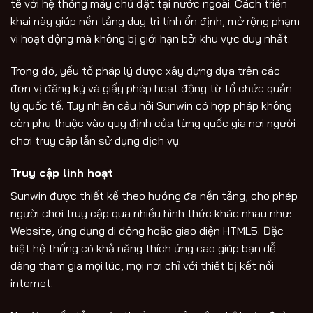
tế với hệ thống máy chủ đặt tại nước ngoài. Cách triển
khai này giúp nền tảng duy trì tính ổn định, mở rộng phạm
vi hoạt động mà không bị giới hạn bởi khu vực duy nhất.
Trong đó, yếu tố pháp lý được xây dựng dựa trên các
đơn vị đăng ký và giấy phép hoạt động từ tổ chức quản
lý quốc tế. Tuy nhiên câu hỏi Sunwin có hợp pháp không
còn phụ thuộc vào quy định của từng quốc gia nơi người
chơi truy cập lẫn sử dụng dịch vụ.
Truy cập linh hoạt
Sunwin được thiết kế theo hướng đa nền tảng, cho phép
người chơi truy cập qua nhiều hình thức khác nhau như:
Website, ứng dụng di động hoặc giao diện HTML5. Đặc
biệt hệ thống có khả năng thích ứng cao giúp bạn dễ
dàng tham gia mọi lúc, mọi nơi chỉ với thiết bị kết nối
internet.