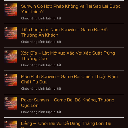
Với
Quả
Mật
Sunwin Có Hợp Pháp Không Và Tại Sao Lại Được
3
Khẩu
Cách
Yêu Thích?
Tài
Tìm
Chức năng bình luận bị tắt
ở
Khoản
Đơn
Sunwin
Sunwin
Giản!
Có
Tiến Lên miền Nam Sunwin – Game Bài Đổi
–
Hợp
Cách
Thưởng Ăn Khách
Pháp
Khôi
Chức năng bình luận bị tắt
ở
Không
Phục
Tiến
Và
Pass
Lên
Xóc Đĩa – Lật Mở Xúc Xắc Với Xác Suất Trúng
Tại
miền
Sao
Thưởng Cao
Nam
Lại
Chức năng bình luận bị tắt
ở
Sunwin
Được
Xóc
–
Yêu
Đĩa
Mậu Binh Sunwin – Game Bài Chiến Thuật Đậm
Game
Thích?
–
Bài
Chất Tư Duy
Lật
Đổi
Chức năng bình luận bị tắt
ở
Mở
Thưởng
Mậu
Xúc
Ăn
Binh
Poker Sunwin – Game Bài Đối Kháng, Thưởng
Xắc
Khách
Sunwin
Với
Cực Lớn
–
Xác
Chức năng bình luận bị tắt
ở
Game
Suất
Poker
Bài
Trúng
Sunwin
Liêng – Chơi Bài Vui Dễ Dàng Thắng Lớn Tại
Chiến
Thưởng
–
Thuật